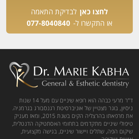
לחצו כאן
לבדיקת התאמה
או התקשרו ל-
077-8040840
ד"ר מרעי כבהה הוא רופא שיניים עם מעל 14 שנות
ניסיון, בוגר מצטיין של אוניברסיטת רגנסבורג בגרמניה.
את מרפאתו בהרצליה הקים בשנת 2015, ומאז מעניק
טיפולי שיניים מתקדמים בתחומי האסתטיקה הדנטלית,
שיקום הפה, שתלים ויישור שיניים, בגישה מקצועית,