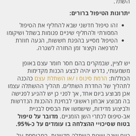
השתל.
יתרונות הטיפול ברורים:
זהו טיפול חדשני שבא להחליף את הטיפול
המסורתי ולהחליף שיניים פגומות בשתל ושיקומו
הטיפול מסייע בהפגת חששות, הגעה חוזרת
למרפאה וקיצור זמן החזרה לשגרה.
יש לציין, שבמקרים בהם חסר חומר עצם באופן
משמעותי, נדרש יהיה לבצע הכנות מקדימות
הכוללות:
הרמת סינוס ו /או השתלת עצם
כהכנה
לתהליך של החדרת השתלים. תהליך ההשתלה עצמו
אכן מבוצע ביום אחד, אך לפני כן יש להגיע לפגישה
בה מבוצע אבחון ראשוני לבחינת ההכנות הנדרשות
ולביצוע מדידות, שישמשו את הבסיס לבניית
אב-טיפוס לכתרי השן הזמניים.
מדובר על טיפול
בטוח שסיכויי ההצלחה בו עומדים על כ-95%.
כיום ישנה שיטת השתלה חדשנית, המבוססת על