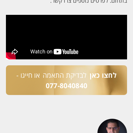
בתחום. לפרטים נוספים צרו קשר.
לחצו כאן
לבדיקת התאמה
או חייגו -
077-8040840