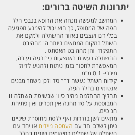
יתרונות השיטה ברורים:
המחשב למעשה מנחה את הרופא בנבכי חלל
הפה של המטופל, כך הוא יכול להימנע מפגיעה
בכלי דם ועצבים באזור ההשתלה ולמקם את
השתל במקום המתאים ביותר הן מההיבט
התפקודי והן מההיבט האסתטי.
ההשתלה נעשית באמצעות כירורגיה זעירה,
המאפשרת לחסוך בזמן ניתוח ולהגיע לדיוק
מירבי- 0.1 מ"מ.
קידוח השתל נעשה דרך סד ולכן משמר מבנים
אנטומיים בחלל הפה.
תהליך ההחלמה מהיר כיוון שבשיטת השתלה זו
המבוססת על סד מחנה אין תפרים ואין פתיחת
חניכיים.
מתאים לשן בודדות ואף ללסת מחוסרת שיניים -
ניתן לשלב יחד עם
העמסה מיידית
או יחד עם
השתלה של שתלים במיקומים שונים בחלל