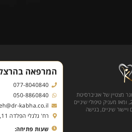
המרפאה בהרצלי
077-8040840
ם עם מעל 14 שנות ניסיון, בוגר מצטיין של אוניברסיטת
050-8860840
רגנסבורג בגרמניה. את מרפאתו בהרצליה הקים בשנת 2015, ומאז מעניק טיפולי שיניים
ceh@dr-kabha.co.il
ישור שיניים, בגישה
רח' גלגלי הפלדה 11, כניסה ב', קומה 1, הרצליה
שעות פתיחה: