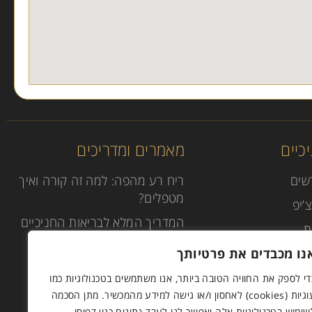
כיים
מאמרים ומדריכים
שים
ריח רע מהפה: למה זה קורה ואיך
מטפלים?
’יפ
המדריך המלא לבריאות החניכיים
ת
טיפול שיניים תחת סדציה
נו מכבדים את פרטיותך
(טשטוש) או הרדמה מלאה
די לספק את החוויה הטובה ביותר, אנו משתמשים בטכנולוגיות כמו
הנחיות לאחר טיפול שיננית
עוגיות (cookies) לאחסון ו/או גישה למידע מהמכשיר. מתן הסכמה
שימוש בטכנולוגיות אלה יאפשר לנו לעבד נתונים כגון דפוסי