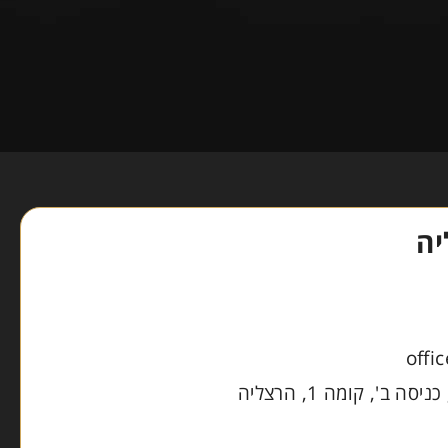
ה
offi