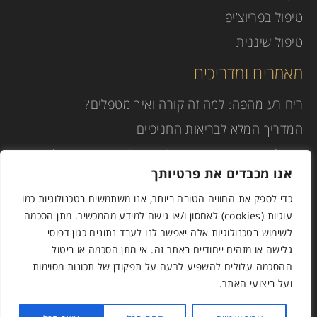
טיפול בפריוצ’יפ
טיפול שיננית
מאמרים ומדריכים
ריח רע מהפה: למה זה קורה ואיך מטפלים?
המדריך המלא לבריאות החניכיים
טיפול שיניים תחת סדציה (טשטוש) או הרדמה מלאה
אנו מכבדים את פרטיותך
הנחיות לאחר טיפול שיננית
כדי לספק את החוויה הטובה ביותר, אנו משתמשים בטכנולוגיות כמו
הנחיות טיפול לאחר עקירה
עוגיות (cookies) לאחסון ו/או גישה למידע מהמכשיר. מתן הסכמה
רופא שיניים בהרצליה לחיוך מושלם
לשימוש בטכנולוגיות אלה יאפשר לנו לעבד נתונים כגון דפוסי
גלישה או מזהים ייחודיים באתר זה. אי מתן הסכמה או ביטול
ההסכמה עלולים להשפיע לרעה על תפקודן של תכונות מסוימות
Powered & Designed by Medical Online
ועל ביצועי האתר.
© 2026 All rights reserved