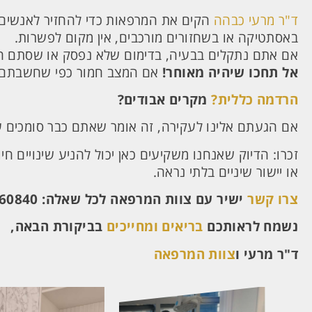
ד"ר מרעי כבהה
הקים את המרפאות כדי להחזיר לאנשים
באסתטיקה או בשחזורים מורכבים, אין מקום לפשרות.
אם אתם נתקלים בבעיה, בדימום שלא נפסק או שסתם 
אל תחכו שיהיה מאוחר!
אם המצב חמור כפי שחשבתם או
הרדמה כללית?
מקרים אבודים?
אם הגעתם אלינו לעקירה, זה אומר שאתם כבר סומכים ע
זכרו: הדיוק שאנחנו משקיעים כאן יכול להניע שינויים חי
או יישור שיניים בלתי נראה.
צרו קשר
ישיר עם צוות המרפאה לכל שאלה:
860840
נשמח לראותכם
בריאים ומחייכים
בביקורת הבאה,
ד"ר מרעי
ו
צוות המרפאה