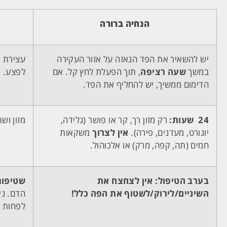
הנחיה ברורה
יש להשאיר את הפד הגאזה על אזור העקירה
עצירת ד
במשך
שעה רציפה
, תוך הפעלת לחץ קל. אם
לפצע.
הדימום ממשיך, יש להחליף את הפד.
24 שעות:
רק מזון רך, קר או פושר (גלידה,
מזון וש
יוגורט, מעדנים, פירה).
אין לצרוך
משקאות
חמים (תה, קפה, מרק) או אלכוהול.
בערב הטיפול:
אין לצחצח את
שטיפות
השיניים/לירוק/לשטוף את הפה כלל!
הדם. ני
לפחות 24 שעות לאחר הפרוצדורה הכירורגית.