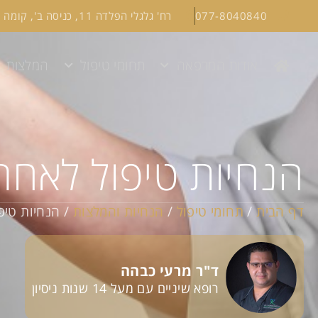
077-8040840
רח' גלגלי הפלדה 11, כניסה ב', קומה 1, הרצליה
אודות המרפאה
תחומי טיפול
המלצות
הנחיות טיפול לאח
דף הבית
/
תחומי טיפול
/
הנחיות והמלצות
/
הנחיות טי
ד"ר מרעי כבהה
רופא שיניים עם מעל 14 שנות ניסיון