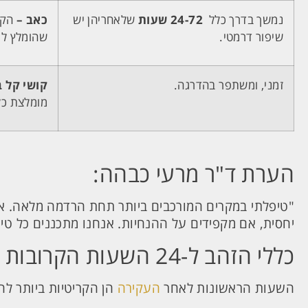
נמשך בדרך כלל
24-72 שעות
שלאחריהן יש
כאב –
הקלה
שיפור דרמטי.
שהומלץ לכ
זמני, ומשתפר בהדרגה.
קושי קל 
מומלצת כל
הערת ד"ר מרעי כבהה:
"טיפלתי במקרים המורכבים ביותר תחת הרדמה מלאה. א
יחסית, אם מקפידים על ההנחיות. אנחנו מתכננים כל טיפו
כללי הזהב ל-24 השעות הקרובות (הכלים שיעזרו לכם)
השעות הראשונות לאחר
העקירה
הן הקריטיות ביותר ל