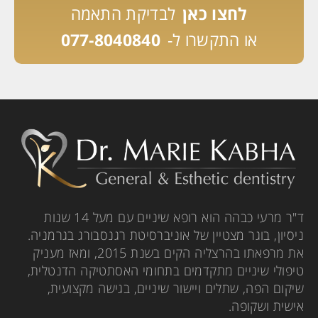
לחצו כאן
לבדיקת התאמה
או התקשרו ל-
077-8040840
ד"ר מרעי כבהה הוא רופא שיניים עם מעל 14 שנות
ניסיון, בוגר מצטיין של אוניברסיטת רגנסבורג בגרמניה.
את מרפאתו בהרצליה הקים בשנת 2015, ומאז מעניק
טיפולי שיניים מתקדמים בתחומי האסתטיקה הדנטלית,
שיקום הפה, שתלים ויישור שיניים, בגישה מקצועית,
אישית ושקופה.