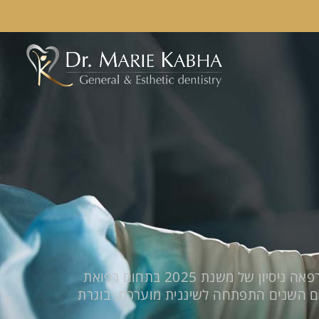
"הכירו את לאורה, השיננית המוסמכת שלנו, המביאה למרפאה ניסיון של משנת 2025 בתחום רפואת
עם השנים התפתחה לשיננית מוערכת, בוגרת