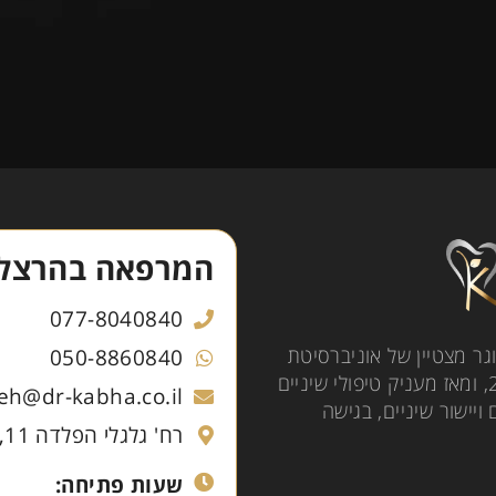
המרפאה בהרצלי
077-8040840
ם עם מעל 14 שנות ניסיון, בוגר מצטיין של אוניברסיטת
050-8860840
רגנסבורג בגרמניה. את מרפאתו בהרצליה הקים בשנת 2015, ומאז מעניק טיפולי שיניים
ceh@dr-kabha.co.il
ישור שיניים, בגישה
רח' גלגלי הפלדה 11, כניסה ב', קומה 1, הרצליה
שעות פתיחה: