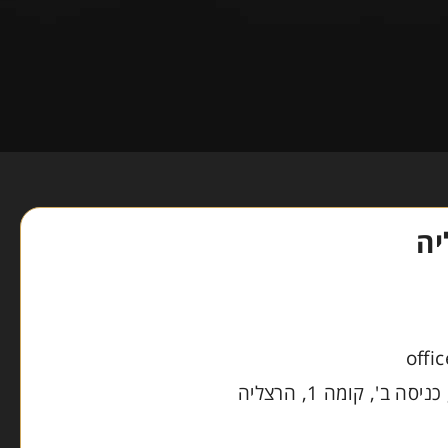
ה
offi