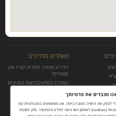
כיים
מאמרים ומדריכים
שים
ריח רע מהפה: למה זה קורה ואיך
מטפלים?
’יפ
המדריך המלא לבריאות החניכיים
ת
טיפול שיניים תחת סדציה
נו מכבדים את פרטיותך
(טשטוש) או הרדמה מלאה
די לספק את החוויה הטובה ביותר, אנו משתמשים בטכנולוגיות כמו
הנחיות לאחר טיפול שיננית
עוגיות (cookies) לאחסון ו/או גישה למידע מהמכשיר. מתן הסכמה
שימוש בטכנולוגיות אלה יאפשר לנו לעבד נתונים כגון דפוסי